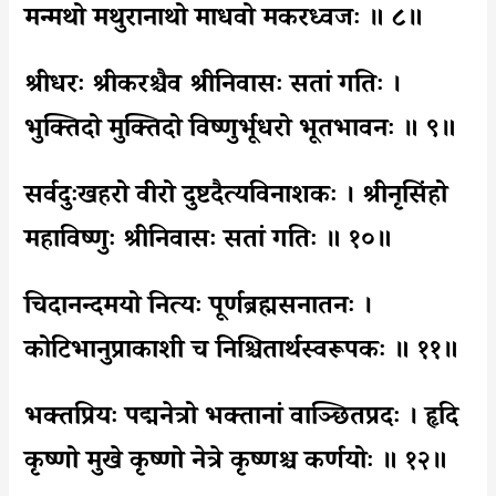
मन्मथो मथुरानाथो माधवो मकरध्वजः ॥ ८॥
श्रीधरः श्रीकरश्चैव श्रीनिवासः सतां गतिः ।
भुक्तिदो मुक्तिदो विष्णुर्भूधरो भूतभावनः ॥ ९॥
सर्वदुःखहरो वीरो दुष्टदैत्यविनाशकः । श्रीनृसिंहो
महाविष्णुः श्रीनिवासः सतां गतिः ॥ १०॥
चिदानन्दमयो नित्यः पूर्णब्रह्मसनातनः ।
कोटिभानुप्राकाशी च निश्चितार्थस्वरूपकः ॥ ११॥
भक्तप्रियः पद्मनेत्रो भक्तानां वाञ्छितप्रदः । हृदि
कृष्णो मुखे कृष्णो नेत्रे कृष्णश्च कर्णयोः ॥ १२॥