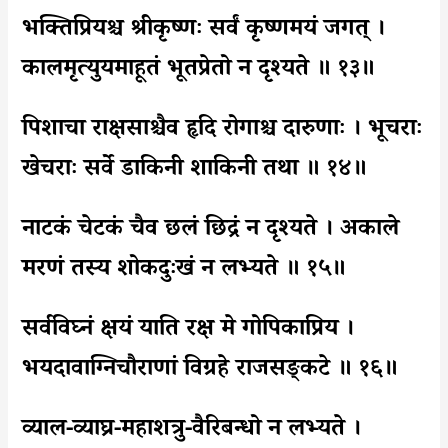
भक्तिप्रियश्च श्रीकृष्णः सर्वं कृष्णमयं जगत् ।
कालमृत्युयमाहूतं भूतप्रेतो न दृश्यते ॥ १३॥
पिशाचा राक्षसाश्चैव हृदि रोगाश्च दारुणाः । भूचराः
खेचराः सर्वे डाकिनी शाकिनी तथा ॥ १४॥
नाटकं चेटकं चैव छलं छिद्रं न दृश्यते । अकाले
मरणं तस्य शोकदुःखं न लभ्यते ॥ १५॥
सर्वविघ्नं क्षयं याति रक्ष मे गोपिकाप्रिय ।
भयदावाग्निचौराणां विग्रहे राजसङ्कटे ॥ १६॥
व्याल-व्याघ्र-महाशत्रु-वैरिबन्धो न लभ्यते ।