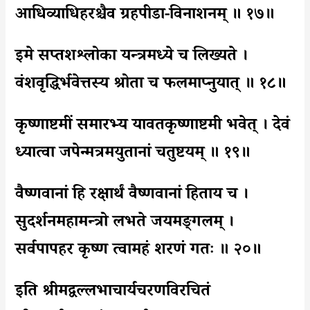
आधिव्याधिहरश्चैव ग्रहपीडा-विनाशनम् ॥ १७॥
इमे सप्तशश्लोका यन्त्रमध्ये च लिख्यते ।
वंशवृद्धिर्भवेत्तस्य श्रोता च फलमाप्नुयात् ॥ १८॥
कृष्णाष्टमीं समारभ्य यावतकृष्णाष्टमी भवेत् । देवं
ध्यात्वा जपेन्मत्रमयुतानां चतुष्टयम् ॥ १९॥
वैष्णवानां हि रक्षार्थं वैष्णवानां हिताय च ।
सुदर्शनमहामन्त्रो लभते जयमङ्गलम् ।
सर्वपापहर कृष्ण त्वामहं शरणं गतः ॥ २०॥
इति श्रीमद्वल्लभाचार्यचरणविरचितं