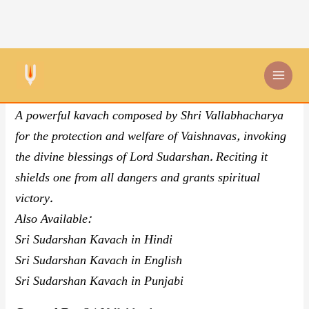
Skip
By Sri Vallabhacharya
,
Kavach
to
content
Sri Sudarshan Kavach
A powerful kavach composed by Shri Vallabhacharya
for the protection and welfare of Vaishnavas, invoking
the divine blessings of Lord Sudarshan. Reciting it
shields one from all dangers and grants spiritual
victory.
Also Available:
Sri Sudarshan Kavach in Hindi
Sri Sudarshan Kavach in English
Sri Sudarshan Kavach in Punjabi