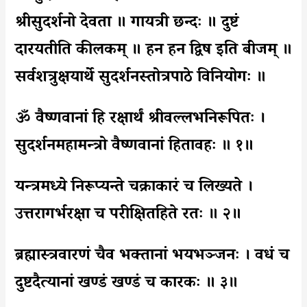
श्रीसुदर्शनो देवता ॥ गायत्री छन्दः ॥ दुष्टं
दारयतीति कीलकम् ॥ हन हन द्विष इति बीजम् ॥
सर्वशत्रुक्षयार्थे सुदर्शनस्तोत्रपाठे विनियोगः ॥
ॐ वैष्णवानां हि रक्षार्थं श्रीवल्लभनिरूपितः ।
सुदर्शनमहामन्त्रो वैष्णवानां हितावहः ॥ १॥
यन्त्रमध्ये निरूप्यन्ते चक्राकारं च लिख्यते ।
उत्तरागर्भरक्षा च परीक्षितहिते रतः ॥ २॥
ब्रह्मास्त्रवारणं चैव भक्तानां भयभञ्जनः । वधं च
दुष्टदैत्यानां खण्डं खण्डं च कारकः ॥ ३॥