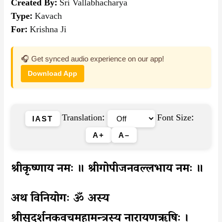
Created By:
Sri Vallabhacharya
Type:
Kavach
For:
Krishna Ji
🎧 Get synced audio experience on our app!
Download App
Translation:
Font Size:
IAST
A+
A–
श्रीकृष्णाय नमः ॥ श्रीगोपीजनवल्लभाय नमः ॥
अथ विनियोगः ॐ अस्य
श्रीसुदर्शनकवचमहामन्त्रस्य नारायणऋषिः ।